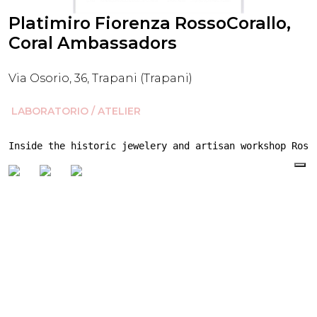
Platimiro Fiorenza RossoCorallo,
Coral Ambassadors
Via Osorio, 36, Trapani (Trapani)
LABORATORIO / ATELIER
Inside the historic jewelery and artisan workshop Ross
Si è verificato un problema in fase di
caricamento degli slot disponibili. Ti invitiamo
a riprovare più tardi.