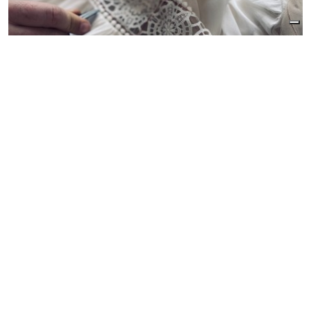
L’approccio alla creazione di un abito, realizzato
interamente a mano, è uno studio della persona.
«Io lavoro al contrario: parto dalla persona, dal
carattere, dal corpo, per arrivare all’abito,
cucendolo su di lei», racconta Maria Lucia Squillari.
Questo significa anche saper raccontare con i
tessuti la personalità, i colori e le emozioni di chi
lo indosserà. «Il bianco era un limite, è stato
naturale inserire il colore come linguaggio a
descrizione del soggetto, è l’abito che si deve